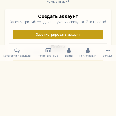
комментарий
Создать аккаунт
Зарегистрируйтесь для получения аккаунта. Это просто!
Зарегистрировать аккаунт
Войти
Уже зарегистрированы? Войдите здесь.
Категории и разделы
Непрочитанные
Войти
Регистрация
Больше
Войти сейчас
Главная
Галерея
Rolex Monterey Motorsports Reunion - Practice (
IPS Theme
by
IPSFocus
Язык
Cookies
mDiecast.com
Powered by Invision Community