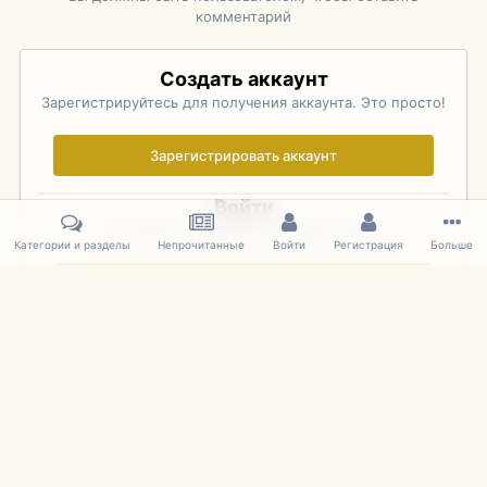
комментарий
Создать аккаунт
Зарегистрируйтесь для получения аккаунта. Это просто!
Зарегистрировать аккаунт
Войти
Уже зарегистрированы? Войдите здесь.
Категории и разделы
Непрочитанные
Войти
Регистрация
Больше
Войти сейчас
Главная
Галерея
Rolex Monterey Motorsports Reunion - Practice (
IPS Theme
by
IPSFocus
Язык
Cookies
mDiecast.com
Powered by Invision Community