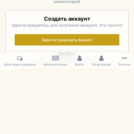
комментарий
Создать аккаунт
Зарегистрируйтесь для получения аккаунта. Это просто!
Зарегистрировать аккаунт
Войти
Уже зарегистрированы? Войдите здесь.
Категории и разделы
Непрочитанные
Войти
Регистрация
Больше
Войти сейчас
Главная
Галерея
Rolex Monterey Motorsports Reunion - Practice (
IPS Theme
by
IPSFocus
Язык
Cookies
mDiecast.com
Powered by Invision Community