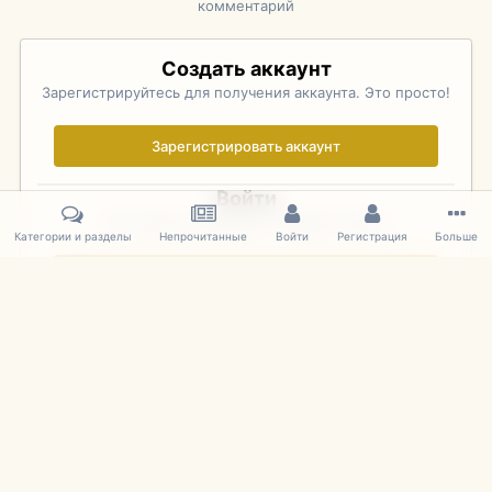
комментарий
Создать аккаунт
Зарегистрируйтесь для получения аккаунта. Это просто!
Зарегистрировать аккаунт
Войти
Уже зарегистрированы? Войдите здесь.
Категории и разделы
Непрочитанные
Войти
Регистрация
Больше
Войти сейчас
Главная
Галерея
Rolex Monterey Motorsports Reunion - Practice (
IPS Theme
by
IPSFocus
Язык
Cookies
mDiecast.com
Powered by Invision Community