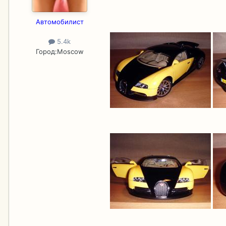
Aвтомобилист
5.4k
Город:
Moscow