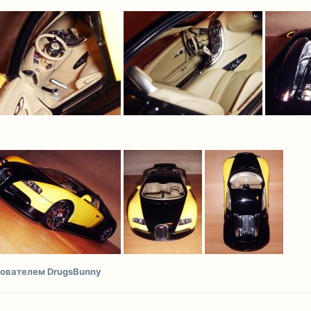
ователем DrugsBunny