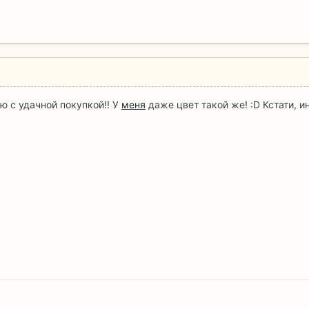
яю с удачной покупкой!! У
меня
даже цвет такой же! :D Кстати, ин