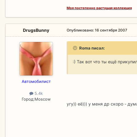
Моя постепенно растущая коллекция
DrugsBunny
Опубликовано:
16 сентября 2007
Roma писал:
:) Так вот что ты ещё прикуп
Aвтомобилист
5.4k
Город:
Moscow
угу)) её))) у меня др скоро - ду