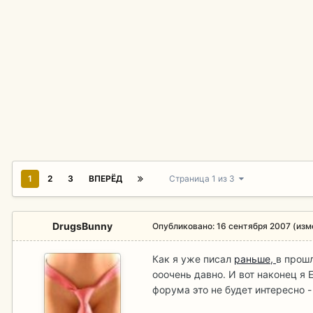
1
2
3
ВПЕРЁД
Страница 1 из 3
DrugsBunny
Опубликовано:
16 сентября 2007
(изм
Как я уже писал
раньше,
в прошл
ооочень давно. И вот наконец я 
форума это не будет интересно -