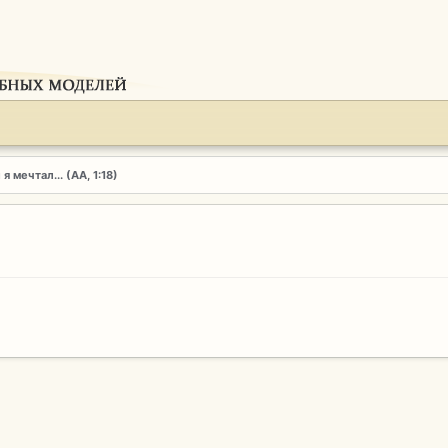
 я мечтал... (АА, 1:18)