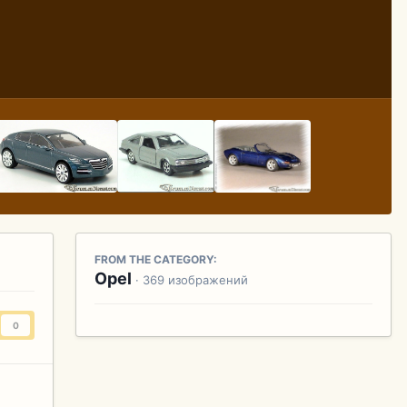
FROM THE CATEGORY:
Opel
· 369 изображений
0