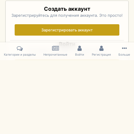
Создать аккаунт
Зарегистрируйтесь для получения аккаунта. Это просто!
Зарегистрировать аккаунт
Войти
Уже зарегистрированы? Войдите здесь.
Категории и разделы
Непрочитанные
Войти
Регистрация
Больше
Войти сейчас
Главная
Галерея
Фотографии Иностранных Моделей
1:43 
IPS Theme
by
IPSFocus
Язык
Cookies
mDiecast.com
Powered by Invision Community