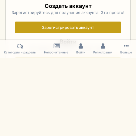
Создать аккаунт
Зарегистрируйтесь для получения аккаунта. Это просто!
Зарегистрировать аккаунт
Войти
Уже зарегистрированы? Войдите здесь.
Категории и разделы
Непрочитанные
Войти
Регистрация
Больше
Войти сейчас
Главная
Галерея
Фотографии Иностранных Моделей
1:43 
IPS Theme
by
IPSFocus
Язык
Cookies
mDiecast.com
Powered by Invision Community