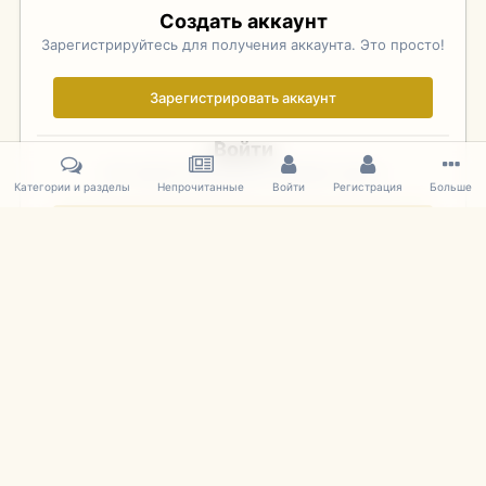
Создать аккаунт
Зарегистрируйтесь для получения аккаунта. Это просто!
Зарегистрировать аккаунт
Войти
Уже зарегистрированы? Войдите здесь.
Категории и разделы
Непрочитанные
Войти
Регистрация
Больше
Войти сейчас
Главная
Галерея
Фотографии Иностранных Моделей
1:43 
IPS Theme
by
IPSFocus
Язык
Cookies
mDiecast.com
Powered by Invision Community