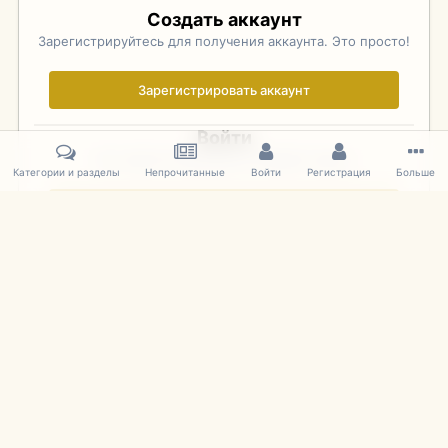
Создать аккаунт
Зарегистрируйтесь для получения аккаунта. Это просто!
Зарегистрировать аккаунт
Войти
Уже зарегистрированы? Войдите здесь.
Категории и разделы
Непрочитанные
Войти
Регистрация
Больше
Войти сейчас
Главная
Галерея
Фотографии Иностранных Моделей
1:43 
IPS Theme
by
IPSFocus
Язык
Cookies
mDiecast.com
Powered by Invision Community