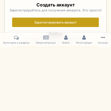
Создать аккаунт
Зарегистрируйтесь для получения аккаунта. Это просто!
Зарегистрировать аккаунт
Войти
Уже зарегистрированы? Войдите здесь.
Категории и разделы
Непрочитанные
Войти
Регистрация
Больше
Войти сейчас
Главная
Галерея
Фотографии Иностранных Моделей
1:43 
IPS Theme
by
IPSFocus
Язык
Cookies
mDiecast.com
Powered by Invision Community