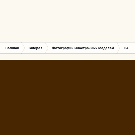
Главная
Галерея
Фотографии Иностранных Моделей
1:43 