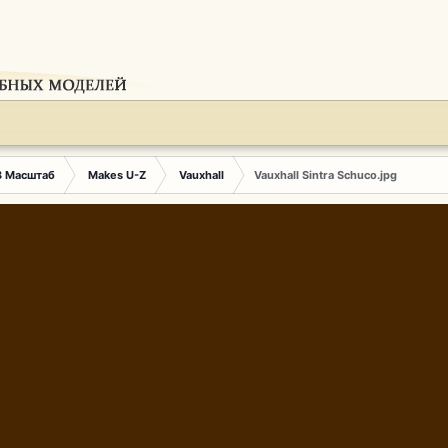
3 Масштаб
Makes U-Z
Vauxhall
Vauxhall Sintra Schuco.jpg