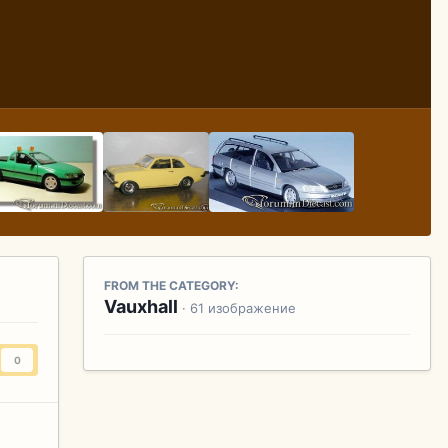
FROM THE CATEGORY:
Vauxhall
· 61 изображение
0