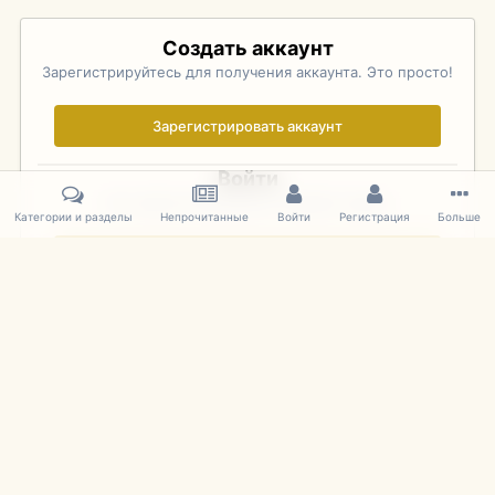
Создать аккаунт
Зарегистрируйтесь для получения аккаунта. Это просто!
Зарегистрировать аккаунт
Войти
Уже зарегистрированы? Войдите здесь.
Категории и разделы
Непрочитанные
Войти
Регистрация
Больше
Войти сейчас
Главная
Галерея
Фотографии Иностранных Моделей
1:43 
IPS Theme
by
IPSFocus
Язык
Cookies
mDiecast.com
Powered by Invision Community