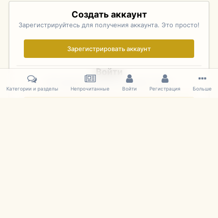
Создать аккаунт
Зарегистрируйтесь для получения аккаунта. Это просто!
Зарегистрировать аккаунт
Войти
Уже зарегистрированы? Войдите здесь.
Категории и разделы
Непрочитанные
Войти
Регистрация
Больше
Войти сейчас
Главная
Галерея
Фотографии Иностранных Моделей
1:43 
IPS Theme
by
IPSFocus
Язык
Cookies
mDiecast.com
Powered by Invision Community