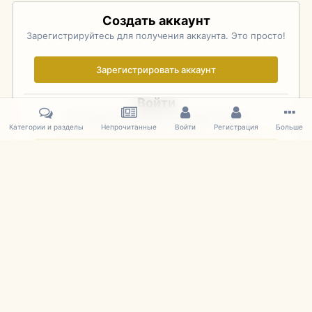
Создать аккаунт
Зарегистрируйтесь для получения аккаунта. Это просто!
Зарегистрировать аккаунт
Войти
Уже зарегистрированы? Войдите здесь.
Категории и разделы
Непрочитанные
Войти
Регистрация
Больше
Войти сейчас
Главная
Галерея
Фотографии Иностранных Моделей
1:43 
IPS Theme
by
IPSFocus
Язык
Cookies
mDiecast.com
Powered by Invision Community