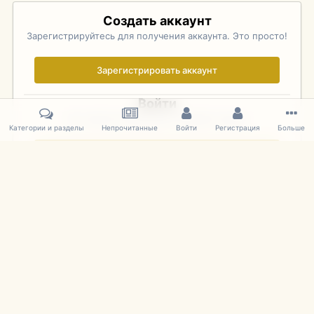
Создать аккаунт
Зарегистрируйтесь для получения аккаунта. Это просто!
Зарегистрировать аккаунт
Войти
Уже зарегистрированы? Войдите здесь.
Категории и разделы
Непрочитанные
Войти
Регистрация
Больше
Войти сейчас
Главная
Галерея
Фотографии Иностранных Моделей
1:43 
IPS Theme
by
IPSFocus
Язык
Cookies
mDiecast.com
Powered by Invision Community