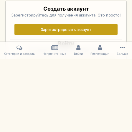
Создать аккаунт
Зарегистрируйтесь для получения аккаунта. Это просто!
Зарегистрировать аккаунт
Войти
Уже зарегистрированы? Войдите здесь.
Категории и разделы
Непрочитанные
Войти
Регистрация
Больше
Войти сейчас
Главная
Галерея
Фотографии Иностранных Моделей
1:43 
IPS Theme
by
IPSFocus
Язык
Cookies
mDiecast.com
Powered by Invision Community