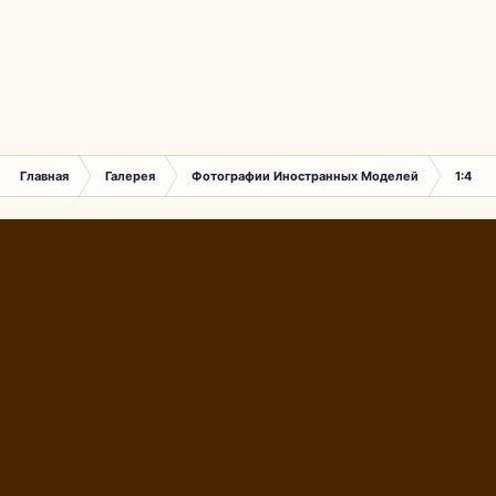
Главная
Галерея
Фотографии Иностранных Моделей
1:43 