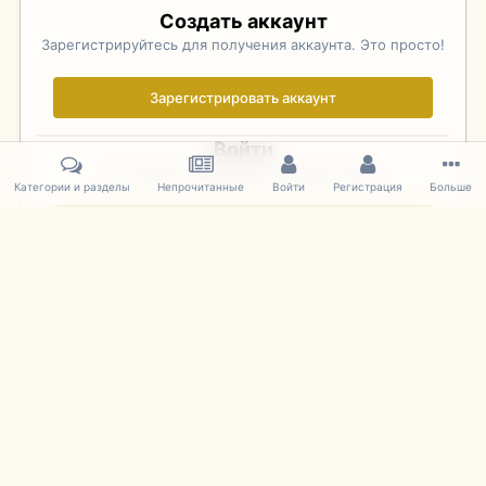
Создать аккаунт
Зарегистрируйтесь для получения аккаунта. Это просто!
Зарегистрировать аккаунт
Войти
Уже зарегистрированы? Войдите здесь.
Категории и разделы
Непрочитанные
Войти
Регистрация
Больше
Войти сейчас
Главная
Галерея
Фотографии Иностранных Моделей
1:43 
IPS Theme
by
IPSFocus
Язык
Cookies
mDiecast.com
Powered by Invision Community