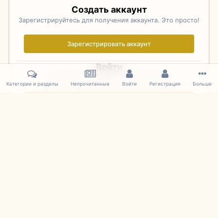
Создать аккаунт
Зарегистрируйтесь для получения аккаунта. Это просто!
Зарегистрировать аккаунт
Войти
Уже зарегистрированы? Войдите здесь.
Категории и разделы
Непрочитанные
Войти
Регистрация
Больше
Войти сейчас
Главная
Галерея
Фотографии Иностранных Моделей
1:43 
IPS Theme
by
IPSFocus
Язык
Cookies
mDiecast.com
Powered by Invision Community