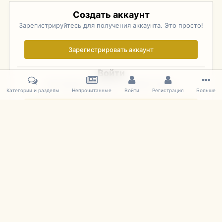
Создать аккаунт
Зарегистрируйтесь для получения аккаунта. Это просто!
Зарегистрировать аккаунт
Войти
Уже зарегистрированы? Войдите здесь.
Категории и разделы
Непрочитанные
Войти
Регистрация
Больше
Войти сейчас
Главная
Галерея
Фотографии Иностранных Моделей
1:43 
IPS Theme
by
IPSFocus
Язык
Cookies
mDiecast.com
Powered by Invision Community