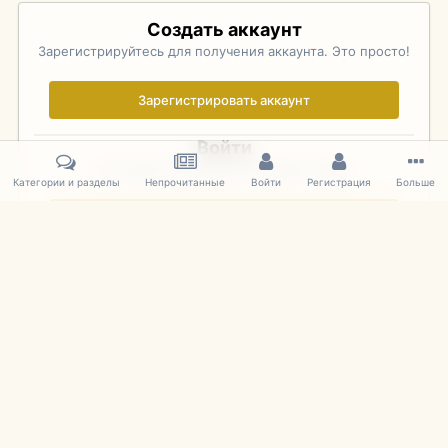
Создать аккаунт
Зарегистрируйтесь для получения аккаунта. Это просто!
Зарегистрировать аккаунт
Войти
Уже зарегистрированы? Войдите здесь.
Категории и разделы
Непрочитанные
Войти
Регистрация
Больше
Войти сейчас
Главная
Галерея
Фотографии Иностранных Моделей
1:43 
IPS Theme
by
IPSFocus
Язык
Cookies
mDiecast.com
Powered by Invision Community