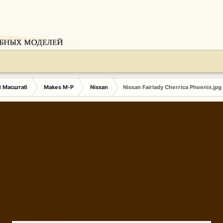
3 Масштаб
Makes M-P
Nissan
Nissan Fairlady Cherrica Phoenix.jpg