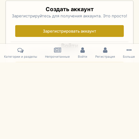
Создать аккаунт
Зарегистрируйтесь для получения аккаунта. Это просто!
Зарегистрировать аккаунт
Войти
Уже зарегистрированы? Войдите здесь.
Категории и разделы
Непрочитанные
Войти
Регистрация
Больше
Войти сейчас
Главная
Галерея
Фотографии Иностранных Моделей
1:43 
IPS Theme
by
IPSFocus
Язык
Cookies
mDiecast.com
Powered by Invision Community