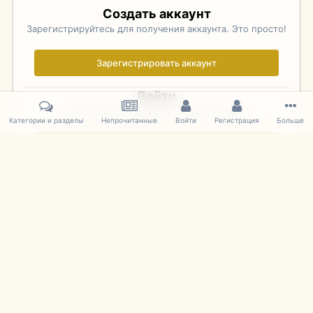
Создать аккаунт
Зарегистрируйтесь для получения аккаунта. Это просто!
Зарегистрировать аккаунт
Войти
Уже зарегистрированы? Войдите здесь.
Категории и разделы
Непрочитанные
Войти
Регистрация
Больше
Войти сейчас
Главная
Галерея
Фотографии Иностранных Моделей
1:43 
IPS Theme
by
IPSFocus
Язык
Cookies
mDiecast.com
Powered by Invision Community