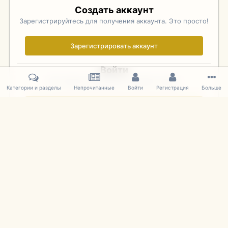
Создать аккаунт
Зарегистрируйтесь для получения аккаунта. Это просто!
Зарегистрировать аккаунт
Войти
Уже зарегистрированы? Войдите здесь.
Категории и разделы
Непрочитанные
Войти
Регистрация
Больше
Войти сейчас
Главная
Галерея
Фотографии Иностранных Моделей
1:43 
IPS Theme
by
IPSFocus
Язык
Cookies
mDiecast.com
Powered by Invision Community