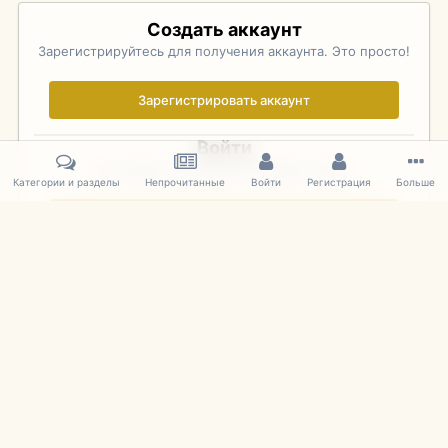
Создать аккаунт
Зарегистрируйтесь для получения аккаунта. Это просто!
Зарегистрировать аккаунт
Войти
Уже зарегистрированы? Войдите здесь.
Категории и разделы
Непрочитанные
Войти
Регистрация
Больше
Войти сейчас
Главная
Галерея
Фотографии Иностранных Моделей
1:43 
IPS Theme
by
IPSFocus
Язык
Cookies
mDiecast.com
Powered by Invision Community