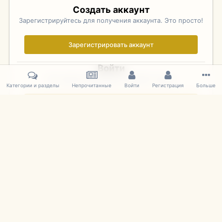
Создать аккаунт
Зарегистрируйтесь для получения аккаунта. Это просто!
Зарегистрировать аккаунт
Войти
Уже зарегистрированы? Войдите здесь.
Категории и разделы
Непрочитанные
Войти
Регистрация
Больше
Войти сейчас
Главная
Галерея
Фотографии Иностранных Моделей
1:43 
IPS Theme
by
IPSFocus
Язык
Cookies
mDiecast.com
Powered by Invision Community