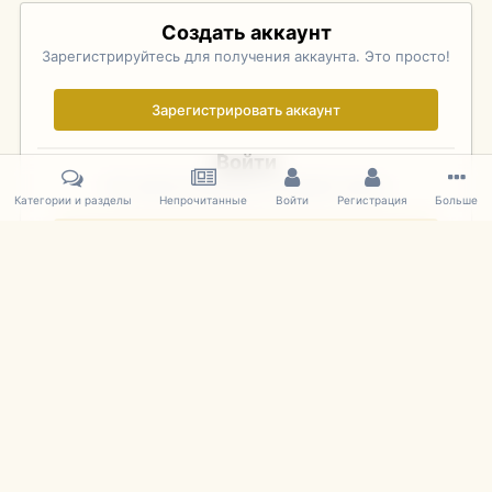
Создать аккаунт
Зарегистрируйтесь для получения аккаунта. Это просто!
Зарегистрировать аккаунт
Войти
Уже зарегистрированы? Войдите здесь.
Категории и разделы
Непрочитанные
Войти
Регистрация
Больше
Войти сейчас
Главная
Галерея
Фотографии Иностранных Моделей
1:43 
IPS Theme
by
IPSFocus
Язык
Cookies
mDiecast.com
Powered by Invision Community