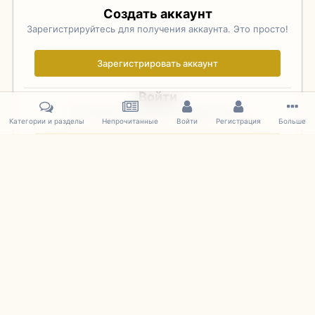
Создать аккаунт
Зарегистрируйтесь для получения аккаунта. Это просто!
Зарегистрировать аккаунт
Войти
Уже зарегистрированы? Войдите здесь.
Категории и разделы
Непрочитанные
Войти
Регистрация
Больше
Войти сейчас
Главная
Галерея
Фотографии Иностранных Моделей
1:43 
IPS Theme
by
IPSFocus
Язык
Cookies
mDiecast.com
Powered by Invision Community