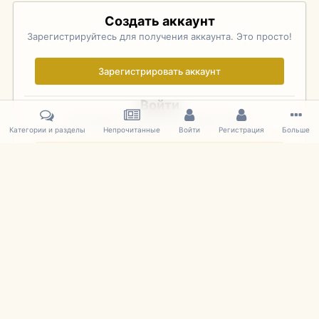
Создать аккаунт
Зарегистрируйтесь для получения аккаунта. Это просто!
Зарегистрировать аккаунт
Войти
Уже зарегистрированы? Войдите здесь.
Категории и разделы
Непрочитанные
Войти
Регистрация
Больше
Войти сейчас
Главная
Галерея
Фотографии Иностранных Моделей
1:43 
IPS Theme
by
IPSFocus
Язык
Cookies
mDiecast.com
Powered by Invision Community