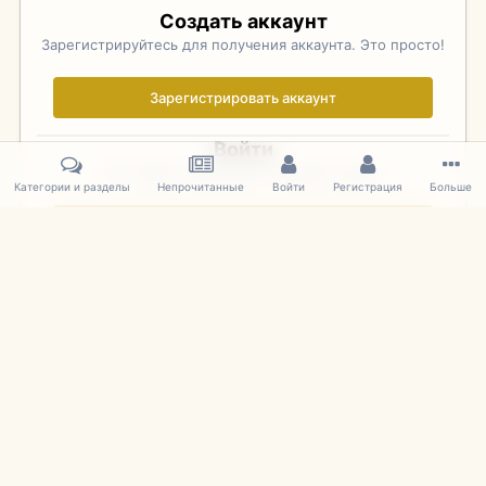
Создать аккаунт
Зарегистрируйтесь для получения аккаунта. Это просто!
Зарегистрировать аккаунт
Войти
Уже зарегистрированы? Войдите здесь.
Категории и разделы
Непрочитанные
Войти
Регистрация
Больше
Войти сейчас
Главная
Галерея
Фотографии Иностранных Моделей
1:43 
IPS Theme
by
IPSFocus
Язык
Cookies
mDiecast.com
Powered by Invision Community