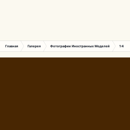
Главная
Галерея
Фотографии Иностранных Моделей
1:43 