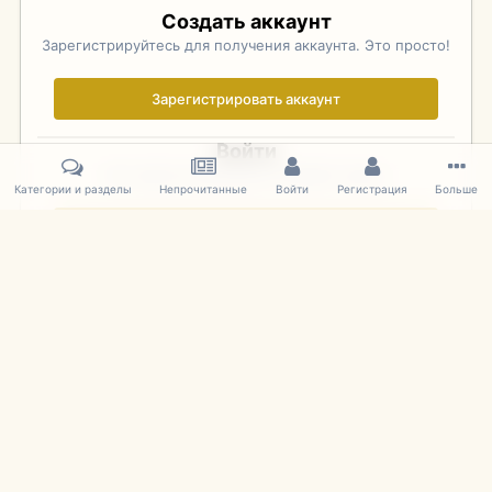
Создать аккаунт
Зарегистрируйтесь для получения аккаунта. Это просто!
Зарегистрировать аккаунт
Войти
Уже зарегистрированы? Войдите здесь.
Категории и разделы
Непрочитанные
Войти
Регистрация
Больше
Войти сейчас
Главная
Галерея
Фотографии Иностранных Моделей
1:43 
IPS Theme
by
IPSFocus
Язык
Cookies
mDiecast.com
Powered by Invision Community