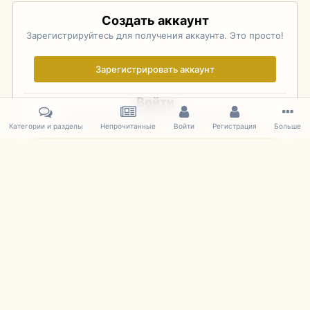
Создать аккаунт
Зарегистрируйтесь для получения аккаунта. Это просто!
Зарегистрировать аккаунт
Войти
Уже зарегистрированы? Войдите здесь.
Категории и разделы
Непрочитанные
Войти
Регистрация
Больше
Войти сейчас
Главная
Галерея
Фотографии Иностранных Моделей
1:43 
IPS Theme
by
IPSFocus
Язык
Cookies
mDiecast.com
Powered by Invision Community