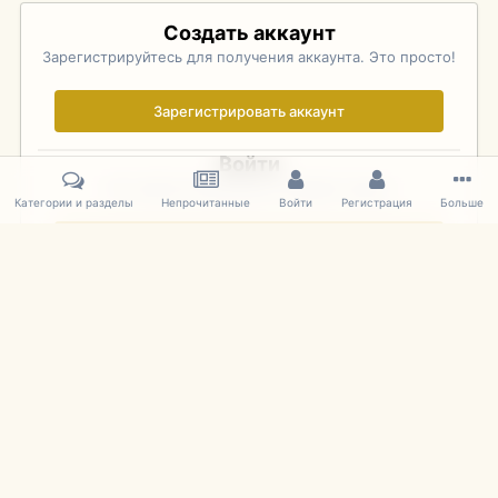
Создать аккаунт
Зарегистрируйтесь для получения аккаунта. Это просто!
Зарегистрировать аккаунт
Войти
Уже зарегистрированы? Войдите здесь.
Категории и разделы
Непрочитанные
Войти
Регистрация
Больше
Войти сейчас
Главная
Галерея
Фотографии Иностранных Моделей
1:43 
IPS Theme
by
IPSFocus
Язык
Cookies
mDiecast.com
Powered by Invision Community