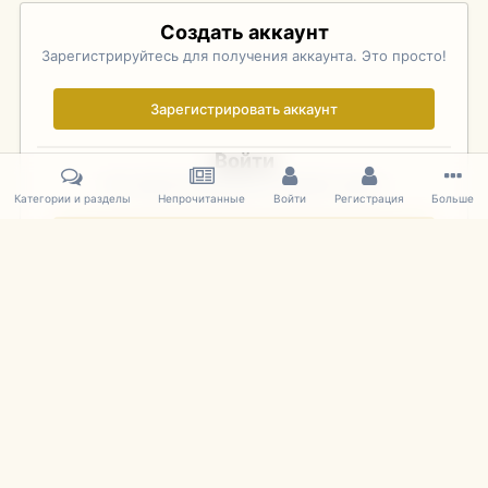
Создать аккаунт
Зарегистрируйтесь для получения аккаунта. Это просто!
Зарегистрировать аккаунт
Войти
Уже зарегистрированы? Войдите здесь.
Категории и разделы
Непрочитанные
Войти
Регистрация
Больше
Войти сейчас
Главная
Галерея
Фотографии Иностранных Моделей
1:43 
IPS Theme
by
IPSFocus
Язык
Cookies
mDiecast.com
Powered by Invision Community