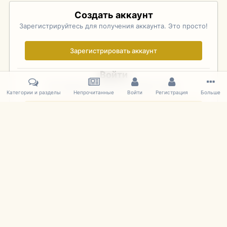
Создать аккаунт
Зарегистрируйтесь для получения аккаунта. Это просто!
Зарегистрировать аккаунт
Войти
Уже зарегистрированы? Войдите здесь.
Категории и разделы
Непрочитанные
Войти
Регистрация
Больше
Войти сейчас
Главная
Галерея
Фотографии Иностранных Моделей
1:43 
IPS Theme
by
IPSFocus
Язык
Cookies
mDiecast.com
Powered by Invision Community