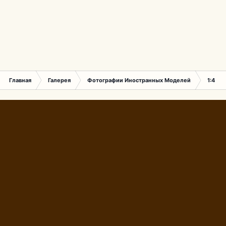
Главная
Галерея
Фотографии Иностранных Моделей
1:43 