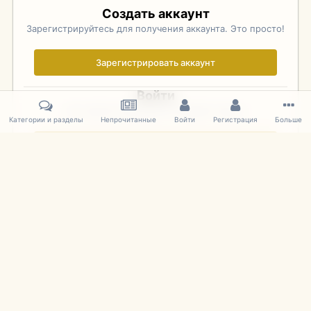
Создать аккаунт
Зарегистрируйтесь для получения аккаунта. Это просто!
Зарегистрировать аккаунт
Войти
Уже зарегистрированы? Войдите здесь.
Категории и разделы
Непрочитанные
Войти
Регистрация
Больше
Войти сейчас
Главная
Галерея
Фотографии Иностранных Моделей
1:43 
IPS Theme
by
IPSFocus
Язык
Cookies
mDiecast.com
Powered by Invision Community