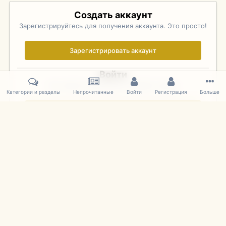
Создать аккаунт
Зарегистрируйтесь для получения аккаунта. Это просто!
Зарегистрировать аккаунт
Войти
Уже зарегистрированы? Войдите здесь.
Категории и разделы
Непрочитанные
Войти
Регистрация
Больше
Войти сейчас
Главная
Галерея
Фотографии Иностранных Моделей
1:43 
IPS Theme
by
IPSFocus
Язык
Cookies
mDiecast.com
Powered by Invision Community