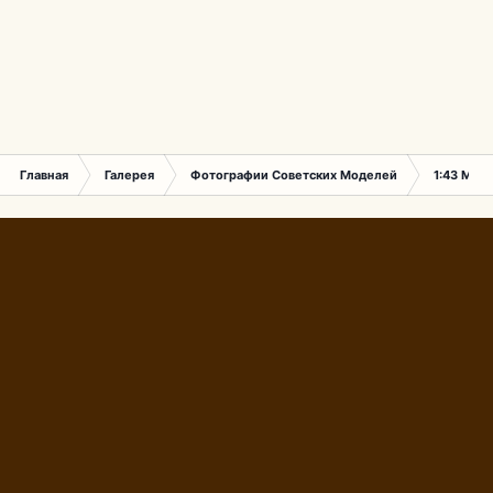
Главная
Галерея
Фотографии Советских Моделей
1:43 Мас