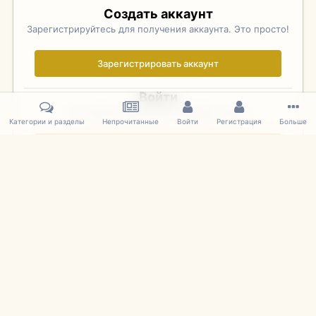
Создать аккаунт
Зарегистрируйтесь для получения аккаунта. Это просто!
Зарегистрировать аккаунт
Войти
Уже зарегистрированы? Войдите здесь.
Категории и разделы
Непрочитанные
Войти
Регистрация
Больше
Войти сейчас
Главная
Галерея
Фотографии Советских Моделей
1:43 Мас
IPS Theme
by
IPSFocus
Язык
Cookies
mDiecast.com
Powered by Invision Community