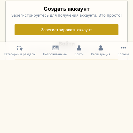
Создать аккаунт
Зарегистрируйтесь для получения аккаунта. Это просто!
Зарегистрировать аккаунт
Войти
Уже зарегистрированы? Войдите здесь.
Категории и разделы
Непрочитанные
Войти
Регистрация
Больше
Войти сейчас
Главная
Галерея
Фотографии Советских Моделей
1:43 Мас
IPS Theme
by
IPSFocus
Язык
Cookies
mDiecast.com
Powered by Invision Community