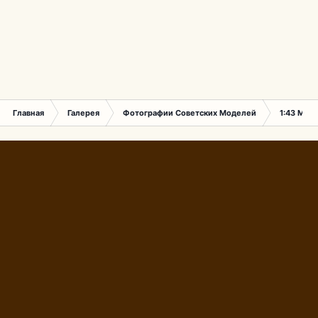
Главная
Галерея
Фотографии Советских Моделей
1:43 Мас