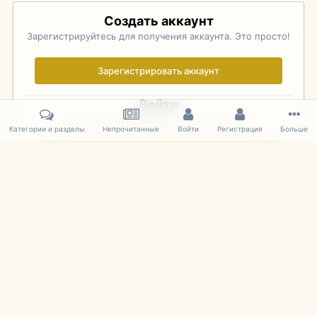
Создать аккаунт
Зарегистрируйтесь для получения аккаунта. Это просто!
Зарегистрировать аккаунт
Войти
Уже зарегистрированы? Войдите здесь.
Категории и разделы
Непрочитанные
Войти
Регистрация
Больше
Войти сейчас
Главная
Галерея
Фотографии Советских Моделей
1:43 Мас
IPS Theme
by
IPSFocus
Язык
Cookies
mDiecast.com
Powered by Invision Community