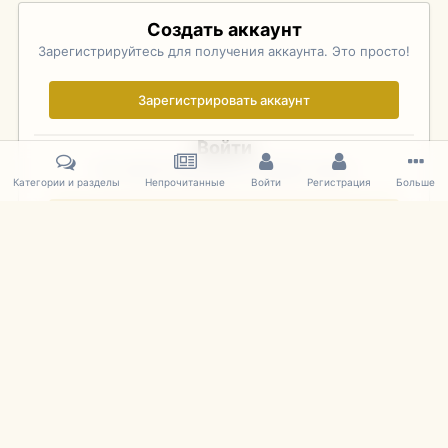
Создать аккаунт
Зарегистрируйтесь для получения аккаунта. Это просто!
Зарегистрировать аккаунт
Войти
Уже зарегистрированы? Войдите здесь.
Категории и разделы
Непрочитанные
Войти
Регистрация
Больше
Войти сейчас
Главная
Галерея
Фотографии Иностранных Моделей
1:43 
IPS Theme
by
IPSFocus
Язык
Cookies
mDiecast.com
Powered by Invision Community