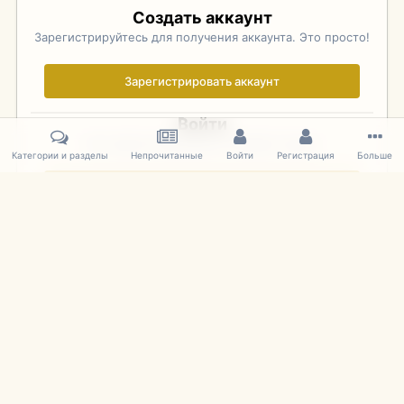
Создать аккаунт
Зарегистрируйтесь для получения аккаунта. Это просто!
Зарегистрировать аккаунт
Войти
Уже зарегистрированы? Войдите здесь.
Категории и разделы
Непрочитанные
Войти
Регистрация
Больше
Войти сейчас
Главная
Галерея
Фотографии Иностранных Моделей
1:43 
IPS Theme
by
IPSFocus
Язык
Cookies
mDiecast.com
Powered by Invision Community