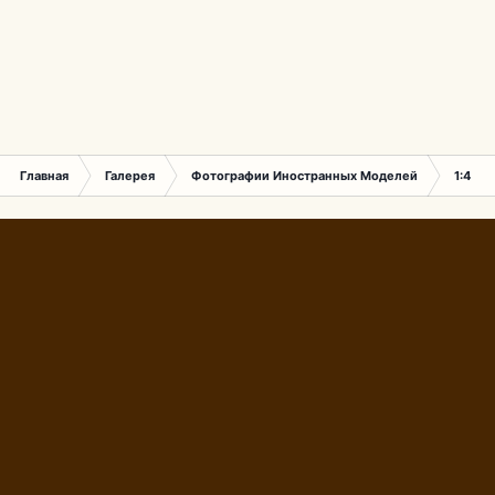
Главная
Галерея
Фотографии Иностранных Моделей
1:43 