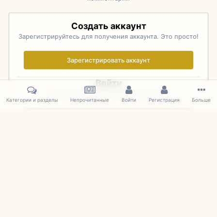
Создать аккаунт
Зарегистрируйтесь для получения аккаунта. Это просто!
Зарегистрировать аккаунт
Войти
Уже зарегистрированы? Войдите здесь.
Категории и разделы
Непрочитанные
Войти
Регистрация
Больше
Войти сейчас
Главная
Галерея
Фотографии Иностранных Моделей
1:43 
IPS Theme
by
IPSFocus
Язык
Cookies
mDiecast.com
Powered by Invision Community