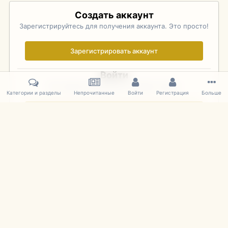
Создать аккаунт
Зарегистрируйтесь для получения аккаунта. Это просто!
Зарегистрировать аккаунт
Войти
Уже зарегистрированы? Войдите здесь.
Категории и разделы
Непрочитанные
Войти
Регистрация
Больше
Войти сейчас
Главная
Галерея
Фотографии Иностранных Моделей
1:43 
IPS Theme
by
IPSFocus
Язык
Cookies
mDiecast.com
Powered by Invision Community