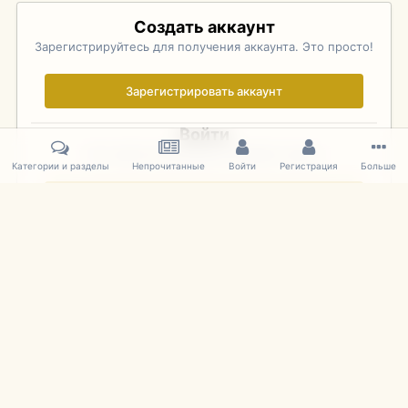
Создать аккаунт
Зарегистрируйтесь для получения аккаунта. Это просто!
Зарегистрировать аккаунт
Войти
Уже зарегистрированы? Войдите здесь.
Категории и разделы
Непрочитанные
Войти
Регистрация
Больше
Войти сейчас
Главная
Галерея
Фотографии Иностранных Моделей
1:43 
IPS Theme
by
IPSFocus
Язык
Cookies
mDiecast.com
Powered by Invision Community