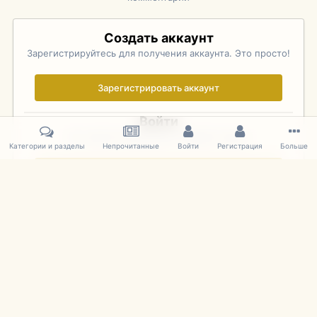
Создать аккаунт
Зарегистрируйтесь для получения аккаунта. Это просто!
Зарегистрировать аккаунт
Войти
Уже зарегистрированы? Войдите здесь.
Категории и разделы
Непрочитанные
Войти
Регистрация
Больше
Войти сейчас
Главная
Галерея
Фотографии Иностранных Моделей
1:43 
IPS Theme
by
IPSFocus
Язык
Cookies
mDiecast.com
Powered by Invision Community