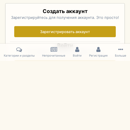
Создать аккаунт
Зарегистрируйтесь для получения аккаунта. Это просто!
Зарегистрировать аккаунт
Войти
Уже зарегистрированы? Войдите здесь.
Категории и разделы
Непрочитанные
Войти
Регистрация
Больше
Войти сейчас
Главная
Галерея
Palo Alto Concours D'Elegance 2011
DSC 164
IPS Theme
by
IPSFocus
Язык
Cookies
mDiecast.com
Powered by Invision Community