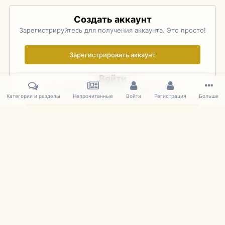
Создать аккаунт
Зарегистрируйтесь для получения аккаунта. Это просто!
Зарегистрировать аккаунт
Войти
Уже зарегистрированы? Войдите здесь.
Категории и разделы
Непрочитанные
Войти
Регистрация
Больше
Войти сейчас
Главная
Галерея
Palo Alto Concours D'Elegance 2011
DSC 1641
IPS Theme
by
IPSFocus
Язык
Cookies
mDiecast.com
Powered by Invision Community